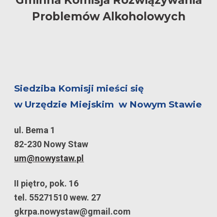
Gminna Komisja Rozwiązywania
Problemów Alkoholowych
Siedziba Komisji mieści się
w Urzędzie Miejskim w Nowym Stawie
ul. Bema 1
82-230 Nowy Staw
um@nowystaw.pl
II piętro, pok. 16
tel. 55271510 wew. 27
gkrpa.nowystaw@gmail.com