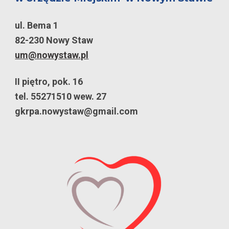
ul. Bema 1
82-230 Nowy Staw
um@nowystaw.pl
II piętro, pok. 16
tel. 55271510 wew. 27
gkrpa.nowystaw@gmail.com