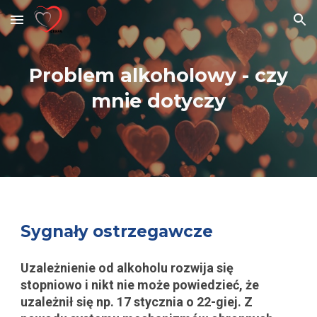
Skip to main content
Skip to navigation
Problem alkoholowy - czy
mnie dotyczy
Sygnały ostrzegawcze
Uzależnienie od alkoholu rozwija się
stopniowo i nikt nie może powiedzieć, że
uzależnił się np. 17 stycznia o 22-giej. Z